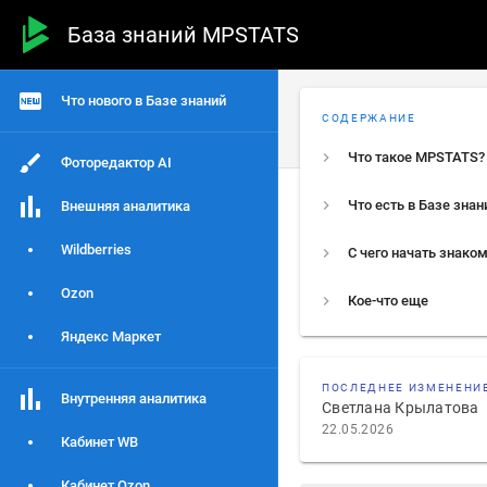
База знаний MPSTATS
Что нового в Базе знаний
СОДЕРЖАНИЕ
Что такое MPSTATS?
Фоторедактор AI
Что есть в Базе знан
Внешняя аналитика
Wildberries
Ozon
Кое-что еще
Яндекс Маркет
ПОСЛЕДНЕЕ ИЗМЕНЕНИ
Внутренняя аналитика
Светлана Крылатова
22.05.2026
Кабинет WB
Кабинет Ozon