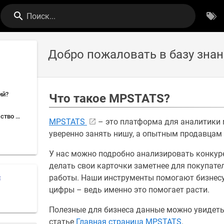
Поиск...
Добро пожаловать в базу зна
ий?
Что такое MPSTATS?
С чего начать знакомство с MPSTATS?
MPSTATS
– это платформа для аналитики
уверенно занять нишу, а опытным продавцам 
У нас можно подробно анализировать конкур
делать свои карточки заметнее для покупате
работы. Наши инструменты помогают бизнесу
Е
цифры – ведь именно это помогает расти.
Полезные для бизнеса данные можно увидеть 
статье
Главная страница MPSTATS
.